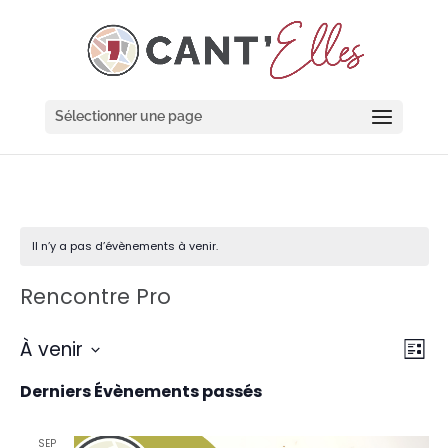
Cookies management panel
Sélectionner une page
Il n’y a pas d’évènements à venir.
Rencontre Pro
Navi
Nav
À venir
Liste
de
par
Sélectionnez
vue
cons
une
Derniers Évènements passés
Évè
date.
SEP