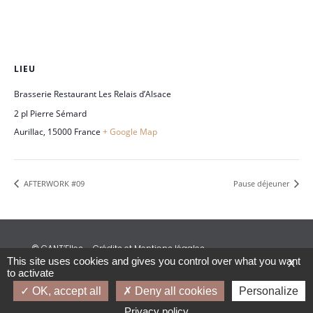
LIEU
Brasserie Restaurant Les Relais d’Alsace
2 pl Pierre Sémard
Aurillac
,
15000
France
+ Google Map
AFTERWORK #09
Pause déjeuner
© CANT’Elles – Crédits et Mentions légales
This site uses cookies and gives you control over what you want
X
to activate
OK, accept all
Deny all cookies
Personalize
Privacy policy