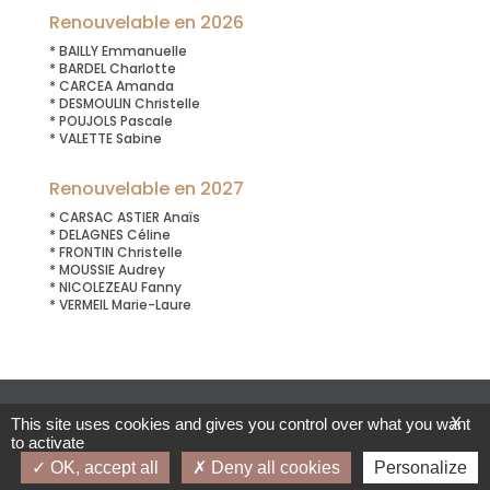
Renouvelable en 2026
* BAILLY Emmanuelle
* BARDEL Charlotte
* CARCEA Amanda
* DESMOULIN Christelle
* POUJOLS Pascale
* VALETTE Sabine
Renouvelable en 2027
* CARSAC ASTIER Anaïs
* DELAGNES Céline
* FRONTIN Christelle
* MOUSSIE Audrey
* NICOLEZEAU Fanny
* VERMEIL Marie-Laure
© CANT’Elles – Crédits et Mentions légales
X
This site uses cookies and gives you control over what you want
to activate
OK, accept all
Deny all cookies
Personalize