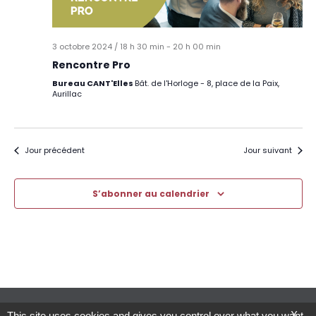
3 octobre 2024 / 18 h 30 min
-
20 h 00 min
Rencontre Pro
Bureau CANT'Elles
Bât. de l'Horloge - 8, place de la Paix,
Aurillac
Jour précédent
Jour suivant
S’abonner au calendrier
© CANT’Elles – Crédits et Mentions légales
X
This site uses cookies and gives you control over what you want