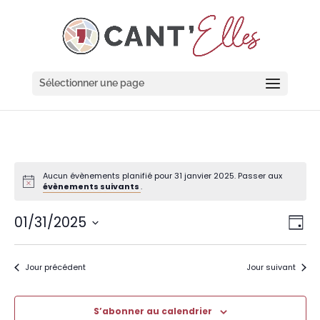
Cookies management panel
Sélectionner une page
Aucun évènements planifié pour 31 janvier 2025. Passer aux
évènements suivants
.
Navi
Nav
01/31/2025
Jour
de
par
Sélectionnez
vue
cons
une
Évè
date.
Jour précédent
Jour suivant
S’abonner au calendrier