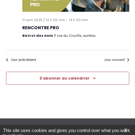
11 avril 2025 / 12 h 00 min
-
14 h 00 min
RENCONTRE PRO
Bistrot des Amis
11 rue du Crucifix, aurillac
Jour précédent
Jour suivant
S’abonner au calendrier
© CANT’Elles – Crédits et Mentions légales
X
This site uses cookies and gives you control over what you want