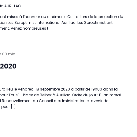
ix, AURILLAC
ont mises à l'honneur au cinéma Le Cristal lors de la projection du
n Les Soroptimist International Aurillac. Les Soroptimist ont
ement. Venez nombreuses !
h 00 min
 2020
ra lieu le Vendredi 18 septembre 2020 à partir de 19h00 dans la
r Tous" - Place de Belbex à Aurillac. Ordre du jour : Bilan moral
21 Renouvellement du Conseil d’administration et avenir de
 pour […]