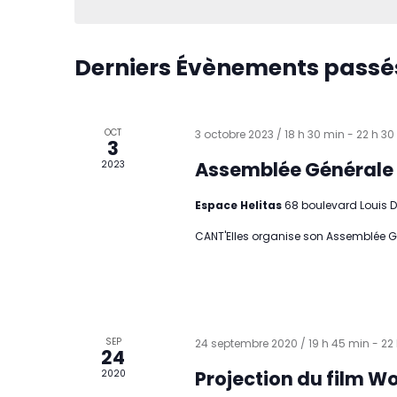
Derniers Évènements passé
OCT
3 octobre 2023 / 18 h 30 min
-
22 h 30
3
Assemblée Générale
2023
Espace Helitas
68 boulevard Louis Da
CANT'Elles organise son Assemblée Gé
SEP
24 septembre 2020 / 19 h 45 min
-
22
24
Projection du film 
2020